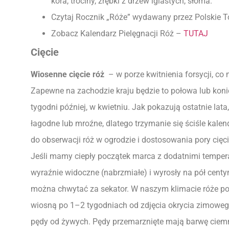
kora, trociny, zrębki z drzew iglastych, słoma.
Czytaj Rocznik „Róże” wydawany przez Polskie
Zobacz Kalendarz Pielęgnacji Róż –
TUTAJ
Cięcie
Wiosenne cięcie róż
– w porze kwitnienia forsycji, co
Zapewne na zachodzie kraju będzie to połowa lub kon
tygodni później, w kwietniu. Jak pokazują ostatnie la
łagodne lub mroźne, dlatego trzymanie się ściśle kal
do obserwacji róż w ogrodzie i dostosowania pory cię
Jeśli mamy ciepły początek marca z dodatnimi tempera
wyraźnie widoczne (nabrzmiałe) i wyrosły na pół centy
można chwytać za sekator. W naszym klimacie róże po
wiosną po 1–2 tygodniach od zdjęcia okrycia zimowego
pędy od żywych. Pędy przemarznięte mają barwę ciem