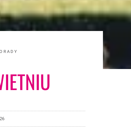
ORADY
IETNIU
026