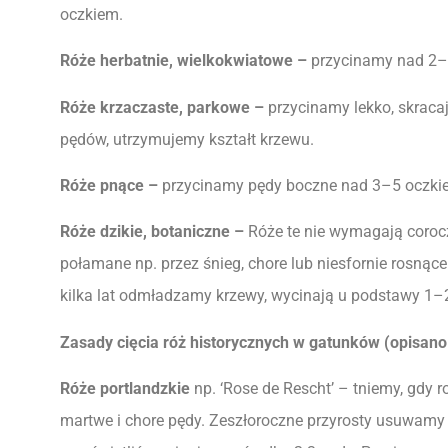
oczkiem.
Róże herbatnie, wielkokwiatowe –
przycinamy nad 2–
Róże krzaczaste, parkowe –
przycinamy lekko, skraca
pędów, utrzymujemy kształt krzewu.
Róże pnące –
przycinamy pędy boczne nad 3–5 oczki
Róże dzikie, botaniczne –
Róże te nie wymagają coroc
połamane np. przez śnieg, chore lub niesfornie rosnące
kilka lat odmładzamy krzewy, wycinają u podstawy 1–2
Zasady cięcia róż historycznych w gatunków (opisano 
Róże portlandzkie
np. ‘Rose de Rescht’ – tniemy, gdy 
martwe i chore pędy. Zeszłoroczne przyrosty usuwamy