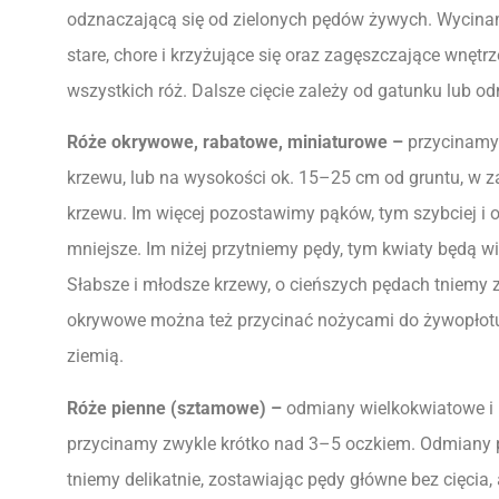
odznaczającą się od zielonych pędów żywych. Wycina
stare, chore i krzyżujące się oraz zagęszczające wnętr
wszystkich róż. Dalsze cięcie zależy od gatunku lub o
Róże okrywowe, rabatowe, miniaturowe –
przycinamy
krzewu, lub na wysokości ok. 15–25 cm od gruntu, w za
krzewu. Im więcej pozostawimy pąków, tym szybciej i ob
mniejsze. Im niżej przytniemy pędy, tym kwiaty będą wi
Słabsze i młodsze krzewy, o cieńszych pędach tniemy 
okrywowe można też przycinać nożycami do żywopłot
ziemią.
Róże pienne (sztamowe) –
odmiany wielkokwiatowe i
przycinamy zwykle krótko nad 3–5 oczkiem. Odmiany p
tniemy delikatnie, zostawiając pędy główne bez cięcia