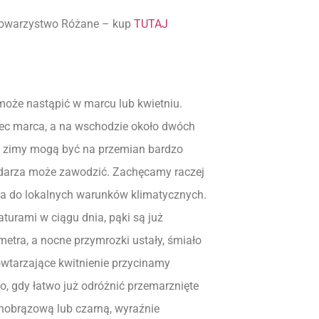
 Towarzystwo Różane – kup
TUTAJ
 może nastąpić w marcu lub kwietniu.
iec marca, a na wschodzie około dwóch
ta, zimy mogą być na przemian bardzo
endarza może zawodzić. Zachęcamy raczej
cia do lokalnych warunków klimatycznych.
turami w ciągu dnia, pąki są już
metra, a nocne przymrozki ustały, śmiało
wtarzające kwitnienie przycinamy
, gdy łatwo już odróżnić przemarznięte
nobrązową lub czarną, wyraźnie