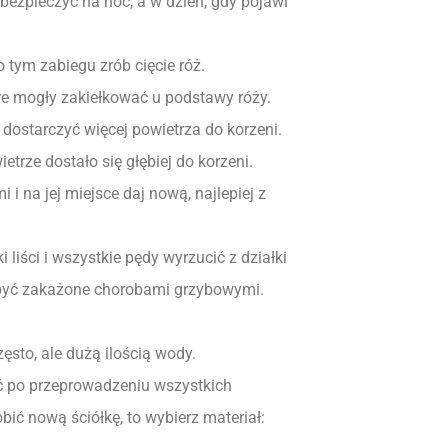
bezpieczyć na noc, a w dzień, gdy pojawi
o tym zabiegu zrób cięcie róż.
re mogły zakiełkować u podstawy róży.
dostarczyć więcej powietrza do korzeni.
trze dostało się głębiej do korzeni.
i na jej miejsce daj nową, najlepiej z
 liści i wszystkie pędy wyrzucić z działki
być zakażone chorobami grzybowymi.
ęsto, ale dużą ilością wody.
nić po przeprowadzeniu wszystkich
bić nową ściółkę, to wybierz materiał: