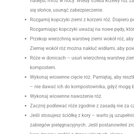
nadejść mróz w nocy. Wtedy trzeba krzewy róż za
się słońce, usunąć zabezpieczenie.
Rozgarnij kopczyki ziemi z korzeni róż. Dopiero p
Rozgarniając kopczyki uważaj na nowe pędy, któ
Przekop wierzchnią warstwę ziemi wokół róż, aby 
Ziemię wokół róż można nakłuć widłami, aby powie
Róże w donicach – usuń wierzchnią warstwę ziemi 
kompostem.
Wykonaj wiosenne cięcie róż. Pamiętaj, aby resztki
– nie dawać ich do kompostownika, gdyż mogą 
Wykonaj wiosenne nawożenie róż.
Zacznij podlewać róże zgodnie z zasadą nie za cz
Jeśli stosujesz ściółkę z kory – warto ją uzupeł
zabiegów pielęgnacyjnych. Jeśli postanowiłeś zro