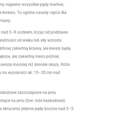
my najpierw wszystkie pędy martwe,
ze krzewu. To ogólne zasady cięcia dla
dmiany.
 nad 5–8 oczkiem, licząc od podstawy
leżności od wieku lub siły wzrostu
ficiej zakwitną krzewy, ale kwiaty będą
ększe, ale zakwitną nieco później.
zawsze mocniej niż dorosłe okazy. Róże
u na wysokości ok. 15–20 cm nad
 rabatowe zaszczepione na pniu
nące na pniu (tzw. róże kaskadowe)
, a skracamy jedynie pędy boczne nad 3–5