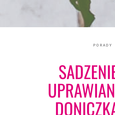
PORADY
SADZENI
UPRAWIA
DONICZK