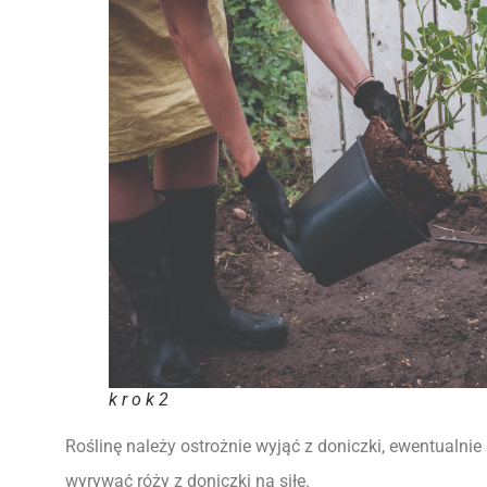
k r o k 2
Roślinę należy ostrożnie wyjąć z doniczki,
ewentualnie 
wyrywać róży z doniczki na siłę.