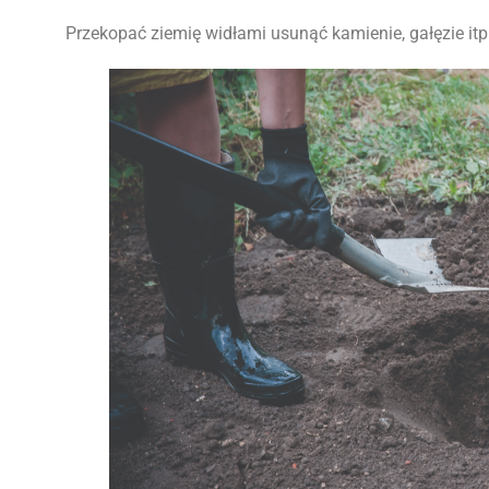
Przekopać ziemię widłami
usunąć kamienie, gałęzie itp