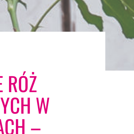
E RÓŻ
NYCH W
ACH –