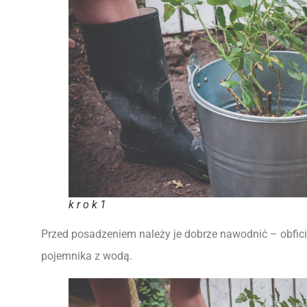
k r o k 1
Przed posadzeniem należy je dobrze nawodnić
– obfic
pojemnika z wodą.