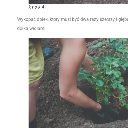
k r o k 4
Wykopać dołek,
który musi być dwa razy szerszy i głęb
dołka widłami.