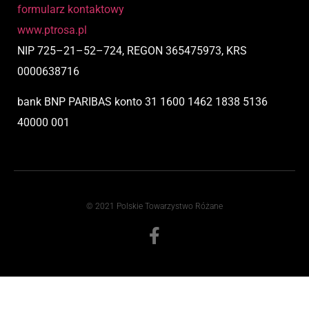
formularz kontaktowy
www.ptrosa.pl
NIP
725
–
21
–
52
–
724,
REGON 365475973, KRS
0000638716
bank BNP PARIBAS
konto
31 1600 1462 1838 5136
40000 001
© 2021 Polskie Towarzystwo Różane