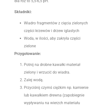
dla róż to 5,5-6,5 pH.
Składniki:
Wiadro fragmentów z cięcia zielonych
części krzewów i drzew iglastych
Woda, w ilości, aby zakryła części
zielone
Przygotowanie:
Potnij na drobne kawałki materiał
zielony i wrzucić do wiadra.
Zalej wodą.
Przyciśnij czymś ciężkim np. kamienie
lub kawałkiem drewna (zapobiegnie
wypływaniu na wierzch materiału