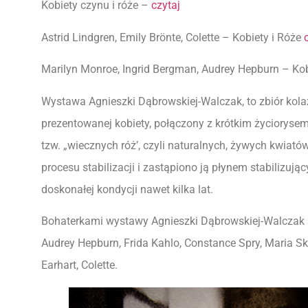
Kobiety czynu i róże –
czytaj
Astrid Lindgren, Emily Brӧnte, Colette – Kobiety
i Róże
Marilyn Monroe, Ingrid Bergman, Audrey Hepburn – Kob
Wystawa Agnieszki Dąbrowskiej-Walczak, to zbiór kolaż
prezentowanej kobiety, połączony z krótkim życiorysem
tzw. „wiecznych róż’, czyli naturalnych, żywych kwiató
procesu stabilizacji i zastąpiono ją płynem stabilizu
doskonałej kondycji nawet kilka lat.
Bohaterkami wystawy Agnieszki Dąbrowskiej-Walczak są:
Audrey Hepburn, Frida Kahlo, Constance Spry, Maria S
Earhart, Colette.