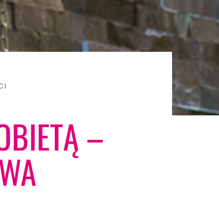
CI
OBIETĄ –
AWA