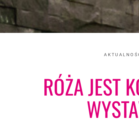
AKTUALNOŚ
RÓŻA JEST K
WYST