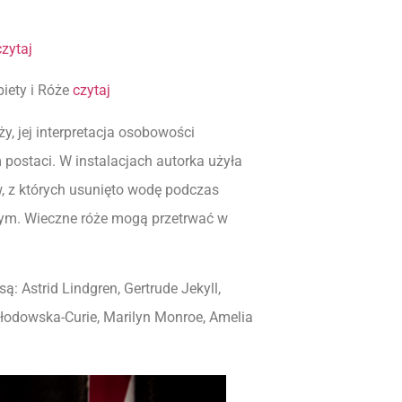
czytaj
iety i Róże
czyta
j
y, jej interpretacja osobowości
 postaci. W instalacjach autorka użyła
w, z których usunięto wodę podczas
jącym. Wieczne róże mogą przetrwać w
 Astrid Lindgren, Gertrude Jekyll,
kłodowska-Curie, Marilyn Monroe, Amelia