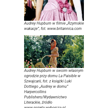
Audrey Hupburn w filmie „Rzymskie
wakacje”, fot. www.britannica.com
Audrey Hupburn w swoim własnym
ogrodzie przy domu La Paisible w
Szwajcarii, fot. z książki Luki
Dottiego „
Audrey w domu
”
Harpercollins
Publishers/Wydawnictwo
Literackie, źródło
www.gazeta.wyborcza.pl