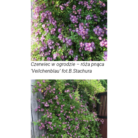
Czerwiec w ogrodzie – róża pnąca
'Veilchenblau’ fot.B.Stachura