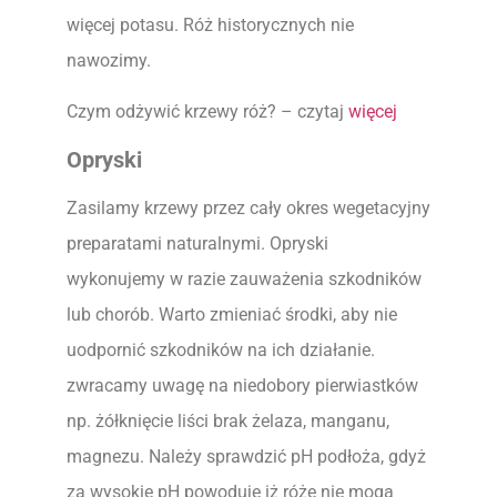
więcej potasu. Róż historycznych nie
nawozimy.
Czym odżywić krzewy róż? – czytaj
więcej
Opryski
Zasilamy krzewy przez cały okres wegetacyjny
preparatami naturalnymi. Opryski
wykonujemy w razie zauważenia szkodników
lub chorób. Warto zmieniać środki, aby nie
uodpornić szkodników na ich działanie.
zwracamy uwagę na niedobory pierwiastków
np. żółknięcie liści brak żelaza, manganu,
magnezu. Należy sprawdzić pH podłoża, gdyż
za wysokie pH powoduje iż róże nie mogą