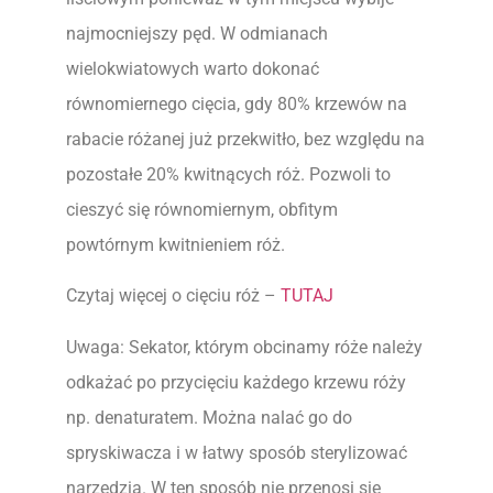
najmocniejszy pęd. W odmianach
wielokwiatowych warto dokonać
równomiernego cięcia, gdy 80% krzewów na
rabacie różanej już przekwitło, bez względu na
pozostałe 20% kwitnących róż. Pozwoli to
cieszyć się równomiernym, obfitym
powtórnym kwitnieniem róż.
Czytaj więcej o cięciu róż –
TUTAJ
Uwaga: Sekator, którym obcinamy róże należy
odkażać po przycięciu każdego krzewu róży
np. denaturatem. Można nalać go do
spryskiwacza i w łatwy sposób sterylizować
narzędzia. W ten sposób nie przenosi się