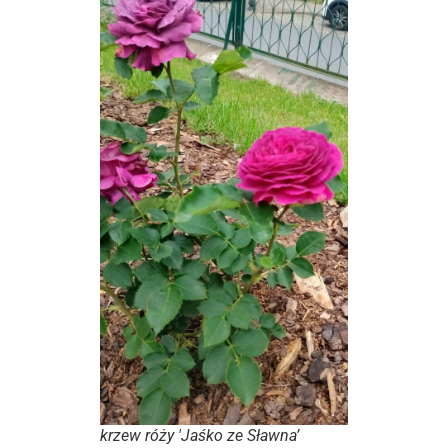
krzew róży 'Jaśko ze Sławna’