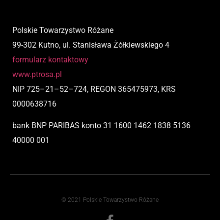
Polskie Towarzystwo Różane
99-302 Kutno, ul. Stanisława Żółkiewskiego 4
formularz kontaktowy
www.ptrosa.pl
NIP
725
–
21
–
52
–
724,
REGON 365475973, KRS
0000638716
bank BNP PARIBAS
konto
31 1600 1462 1838 5136
40000 001
© 2021 Polskie Towarzystwo Różane