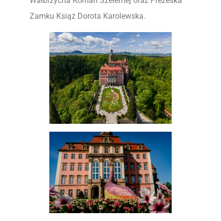
Wałbrzycha Roman Szełemej oraz Prezeska
Zamku Książ Dorota Karolewska.