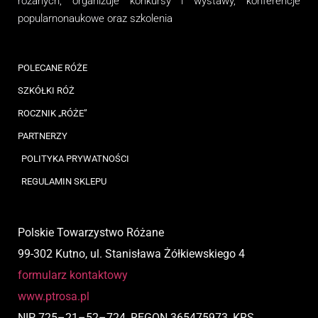
różanych, organizuj
e
konkursy i wystawy, konferencje
popularnonaukowe
oraz
szkolenia
POLECANE RÓŻE
SZKÓŁKI RÓŻ
ROCZNIK „RÓŻE”
PARTNERZY
POLITYKA PRYWATNOŚCI
REGULAMIN SKLEPU
Polskie Towarzystwo Różane
99-302 Kutno, ul. Stanisława Żółkiewskiego 4
formularz kontaktowy
www.ptrosa.pl
NIP
725
–
21
–
52
–
724,
REGON 365475973, KRS