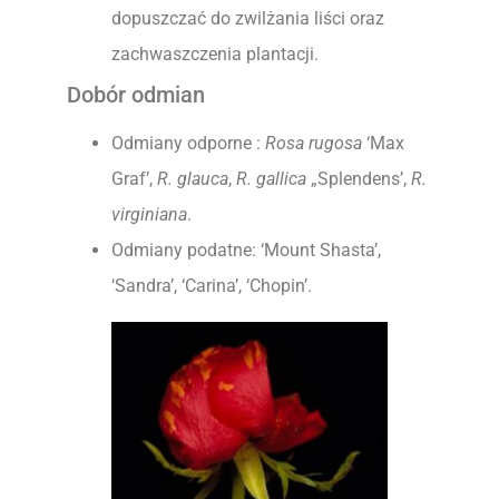
dopuszczać do zwilżania liści oraz
zachwaszczenia plantacji.
Dobór odmian
Odmiany odporne :
Rosa rugosa
‘Max
Graf’,
R. glauca
,
R. gallica
„Splendens’,
R.
virginiana
.
Odmiany podatne: ‘Mount Shasta’,
‘Sandra’, ‘Carina’, ‘Chopin’.