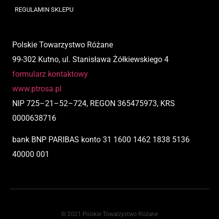
REGULAMIN SKLEPU
Polskie Towarzystwo Różane
99-302 Kutno, ul. Stanisława Żółkiewskiego 4
formularz kontaktowy
www.ptrosa.pl
NIP
725
–
21
–
52
–
724,
REGON 365475973, KRS
0000638716
bank BNP PARIBAS
konto
31 1600 1462 1838 5136
40000 001
© 2021 Polskie Towarzystwo Różane