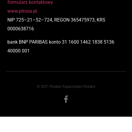
formularz kontaktowy
www.ptrosa.pl
NIP
725
–
21
–
52
–
724,
REGON 365475973, KRS
0000638716
bank BNP PARIBAS
konto
31 1600 1462 1838 5136
40000 001
© 2021 Polskie Towarzystwo Różane