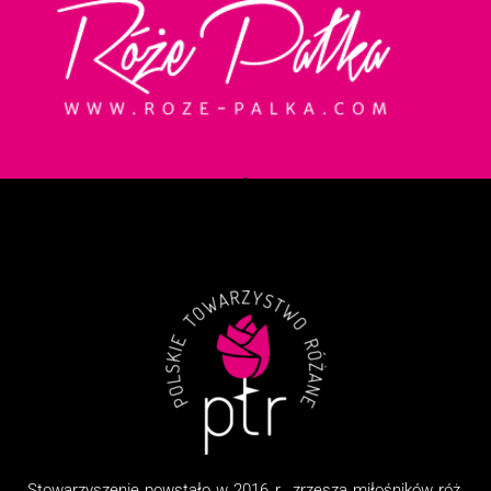
Stowarzyszenie
powstało w 2016 r., zrzesza miłośników róż,