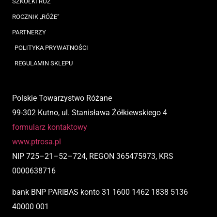
SZKÓŁKI RÓŻ
ROCZNIK „RÓŻE”
PARTNERZY
POLITYKA PRYWATNOŚCI
REGULAMIN SKLEPU
Polskie Towarzystwo Różane
99-302 Kutno, ul. Stanisława Żółkiewskiego 4
formularz kontaktowy
www.ptrosa.pl
NIP
725
–
21
–
52
–
724,
REGON 365475973, KRS
0000638716
bank BNP PARIBAS
konto
31 1600 1462 1838 5136
40000 001