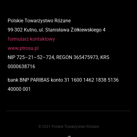
Polskie Towarzystwo Różane
99-302 Kutno, ul. Stanisława Żółkiewskiego 4
formularz kontaktowy
www.ptrosa.pl
NIP
725
–
21
–
52
–
724,
REGON 365475973, KRS
0000638716
bank BNP PARIBAS
konto
31 1600 1462 1838 5136
40000 001
© 2021 Polskie Towarzystwo Różane