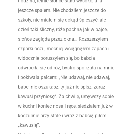
godzina, letnie słońce stało wysoko, a ja
jeszcze spałem. Nie chodziłem jeszcze do
szkoły, nie miałem się dokąd śpieszyć, ale
dzień taki śliczny, róże pachną jak w bajce,
słońce zagląda przez okna… Rozszerzyłem
szparki oczu, mocniej wciągnąłem zapach i
widocznie poruszyłem się, bo babcia
odwróciła się od róż, bystro spojrzała na mnie
i pokiwała palcem: „Nie udawaj, nie udawaj,
babci nie oszukasz, ty już nie śpisz, zaraz
kawusi przyniosę”. Za chwilę, umywszy sobie
w kuchni koniec nosa i ręce, siedziałem już w
koszulinie przy stole i wraz z babcią piłem
„kawusię”.