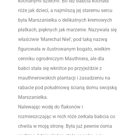
kochanymi dziećmi. Bo też babcia kochała
róże jak dzieci, a najmilszą jej staremu sercu
była Marszanielka o delikatnych kremowych
płatkach, pięknych jak marzenie. Nazywała się
właściwie 'Marechal Niel’, pod taką nazwą
figurowała w ilustrowanym bogato, wielkim
cenniku ogrodniczym Mauthnera, ale dla
babci stała się wkrótce po przyjeździe z
mauthnerowskich plantacji i zasadzeniu na
rabacie pod południową ścianą domu swojską
Marszanielka.
Nalewając wodę do flakonów i
rozmieszczając w nich róże zerkała babcia co
chwila w moją stronę. Była już pewnie ósma