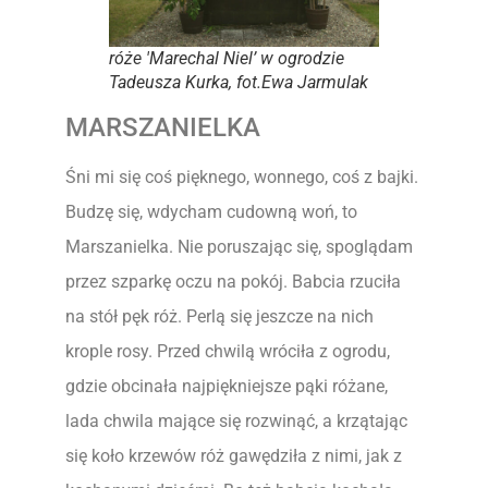
róże 'Marechal Niel’ w ogrodzie
Tadeusza Kurka, fot.Ewa Jarmulak
MARSZANIELKA
Śni mi się coś pięknego, wonnego, coś z bajki.
Budzę się, wdycham cudowną woń, to
Marszanielka. Nie poruszając się, spoglądam
przez szparkę oczu na pokój. Babcia rzuciła
na stół pęk róż. Perlą się jeszcze na nich
krople rosy. Przed chwilą wróciła z ogrodu,
gdzie obcinała najpiękniejsze pąki różane,
lada chwila mające się rozwinąć, a krzątając
się koło krzewów róż gawędziła z nimi, jak z