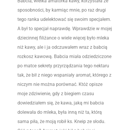
Babcia, wielka amatorka kawy, korzystała ze
sposobności, by karmiąc mnie, po raz drugi
tego ranka udelektować się swoim specjałem.
A był to specjał naprawdę. Wprawdzie w mojej
dziecinnej filiżance o wiele więcej było mleka
niż kawy, ale i ja odczuwałem wraz z babcią
rozkosz kawową. Babcia miała odziedziczone
po matce sekrety przyrządzania tego nektaru
tak, że bił z niego wspaniały aromat, którego z
niczym nie można porównać. Któż opisze
moje zdziwienie, gdy z biegiem czasu
dowiedziałem się, że kawa, jaką mi babcia
dolewała do mleka, była inną niż ta, którą
sama piła, że moją robił ks. Kneip ze słodu.