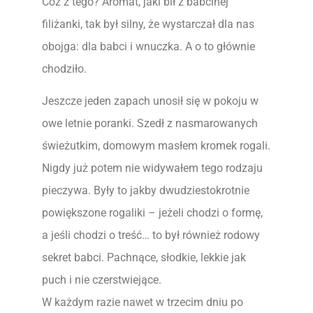
Cóż z tego? Aromat, jaki bił z babcinej
filiżanki, tak był silny, że wystarczał dla nas
obojga: dla babci i wnuczka. A o to głównie
chodziło.
Jeszcze jeden zapach unosił się w pokoju w
owe letnie poranki. Szedł z nasmarowanych
świeżutkim, domowym masłem kromek rogali.
Nigdy już potem nie widywałem tego rodzaju
pieczywa. Były to jakby dwudziestokrotnie
powiększone rogaliki – jeżeli chodzi o formę,
a jeśli chodzi o treść… to był również rodowy
sekret babci. Pachnące, słodkie, lekkie jak
puch i nie czerstwiejące.
W każdym razie nawet w trzecim dniu po