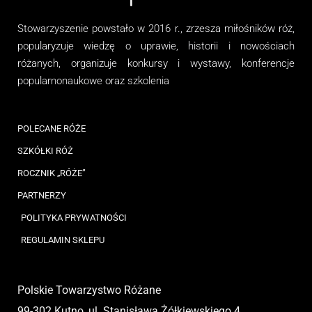
Stowarzyszenie
powstało w 2016 r., zrzesza miłośników róż,
popularyzuje wiedzę o uprawie, historii i nowościach
różanych, organizuj
e
konkursy i wystawy, konferencje
popularnonaukowe
oraz
szkolenia
POLECANE RÓŻE
SZKÓŁKI RÓŻ
ROCZNIK „RÓŻE”
PARTNERZY
POLITYKA PRYWATNOŚCI
REGULAMIN SKLEPU
Polskie Towarzystwo Różane
99-302 Kutno, ul. Stanisława Żółkiewskiego 4