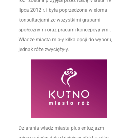
róż” została przyjęta przez Radę Miasta 19
lipca 2012 r. i była poprzedzona wieloma
konsultacjami ze wszystkimi grupami
społecznymi oraz pracami koncepcyjnymi.
Władze miasta miały kilka opcji do wyboru,
jednak róże zwyciężyły.
Działania władz miasta plus entuzjazm
mieszkańców dały dzisiejszy efekt – róże