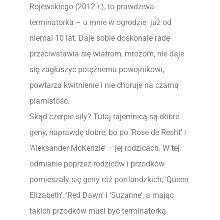
Rojewskiego (2012 r.), to prawdziwa
terminatorka – u mnie w ogrodzie już od
niemal 10 lat. Daje sobie doskonale radę –
przeciwstawia się wiatrom, mrozom, nie daje
się zagłuszyć potężnemu powojnikowi,
powtarza kwitnienie i nie choruje na czarną
plamistość.
Skąd czerpie siły? Tutaj tajemnicą są dobre
geny, naprawdę dobre, bo po ‘Rose de Resht’ i
‘Aleksander McKenzie’ – jej rodzicach. W tej
odmianie poprzez rodziców i przodków
pomieszały się geny róż portlandzkich, ‘Queen
Elizabeth’, ‘Red Dawn’ i ‘Suzanne’, a mając
takich przodków musi być terminatorką.