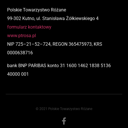
Polskie Towarzystwo Różane
99-302 Kutno, ul. Stanisława Żółkiewskiego 4
formularz kontaktowy
www.ptrosa.pl
NIP
725
–
21
–
52
–
724,
REGON 365475973, KRS
0000638716
bank BNP PARIBAS
konto
31 1600 1462 1838 5136
40000 001
© 2021 Polskie Towarzystwo Różane