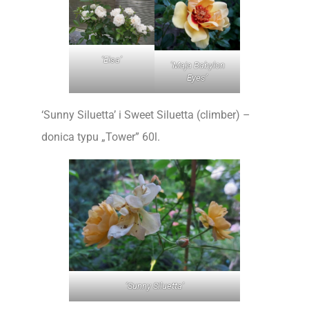
‘Eisa’
’Maja Babylon
Eyes’
‘Sunny Siluetta’ i Sweet Siluetta (climber) –
donica typu „Tower” 60l.
‘Sunny Siluetta’