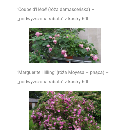
‘Coupe d’Hébé’ (róża damasceńska) –
„podwyższona rabata” z kastry 60l.
‘Marguerite Hilling’ (róża Moyesa – pnąca) –
„podwyższona rabata” z kastry 60l.