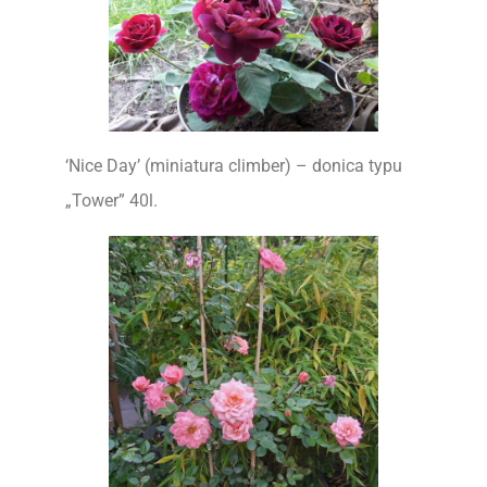
‘Nice Day’ (miniatura climber) – donica typu
„Tower” 40l.