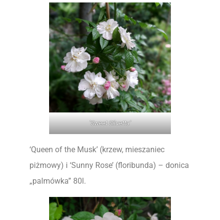
’Sweet Siluetta’
‘Queen of the Musk’ (krzew, mieszaniec
piżmowy) i ‘Sunny Rose’ (floribunda) – donica
„palmówka” 80l.