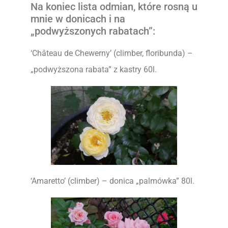
Na koniec lista odmian, które rosną u
mnie w donicach i na
„podwyższonych rabatach”:
‘Château de Chewerny’ (climber, floribunda) –
„podwyższona rabata” z kastry 60l.
‘Amaretto’ (climber) – donica „palmówka” 80l.