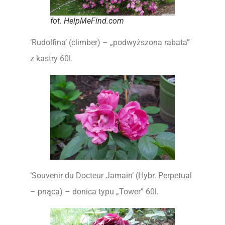
fot. HelpMeFind.com
‘Rudolfina’ (climber) – „podwyższona rabata”
z kastry 60l.
‘Souvenir du Docteur Jamain’ (Hybr. Perpetual
– pnąca) – donica typu „Tower” 60l.