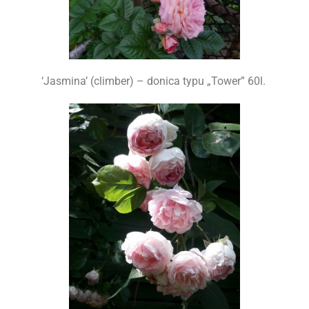
‘Jasmina’ (climber) – donica typu „Tower” 60l.