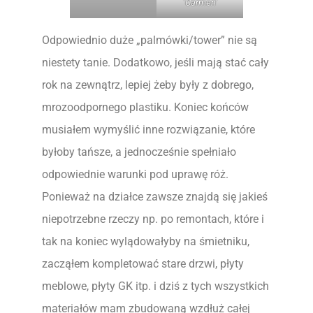
’Carmen’
Odpowiednio duże „palmówki/tower” nie są
niestety tanie. Dodatkowo, jeśli mają stać cały
rok na zewnątrz, lepiej żeby były z dobrego,
mrozoodpornego plastiku. Koniec końców
musiałem wymyślić inne rozwiązanie, które
byłoby tańsze, a jednocześnie spełniało
odpowiednie warunki pod uprawę róż.
Ponieważ na działce zawsze znajdą się jakieś
niepotrzebne rzeczy np. po remontach, które i
tak na koniec wylądowałyby na śmietniku,
zacząłem kompletować stare drzwi, płyty
meblowe, płyty GK itp. i dziś z tych wszystkich
materiałów mam zbudowaną wzdłuż całej