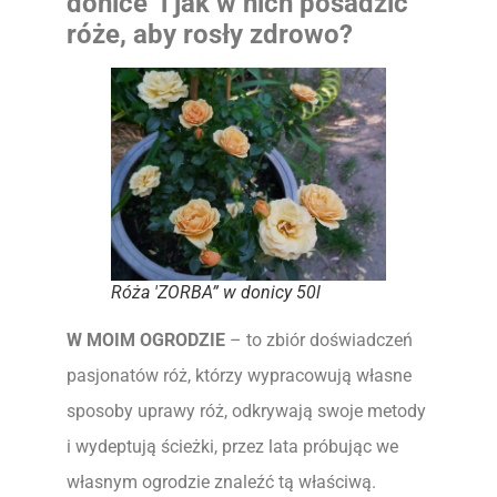
donice i jak w nich posadzić
róże, aby rosły zdrowo?
Róża 'ZORBA” w donicy 50l
W MOIM OGRODZIE
– to zbiór doświadczeń
pasjonatów róż, którzy wypracowują własne
sposoby uprawy róż, odkrywają swoje metody
i wydeptują ścieżki, przez lata próbując we
własnym ogrodzie znaleźć tą właściwą.