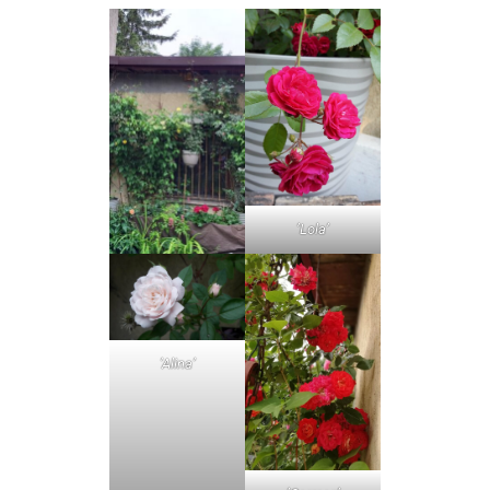
’Lola’
’Alina’