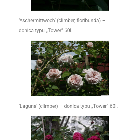
‘Aschermittwoch’ (climber, floribunda) –
donica typu „Tower” 60l.
‘Laguna’ (climber) – donica typu „Tower” 60l.