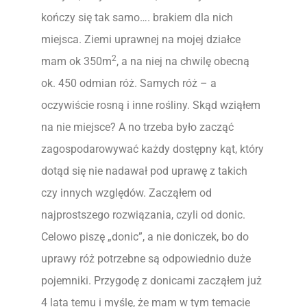
kończy się tak samo…. brakiem dla nich
miejsca. Ziemi uprawnej na mojej działce
2
mam ok 350m
, a na niej na chwilę obecną
ok. 450 odmian róż. Samych róż – a
oczywiście rosną i inne rośliny. Skąd wziąłem
na nie miejsce? A no trzeba było zacząć
zagospodarowywać każdy dostępny kąt, który
dotąd się nie nadawał pod uprawę z takich
czy innych względów. Zacząłem od
najprostszego rozwiązania, czyli od donic.
Celowo piszę „donic”, a nie doniczek, bo do
uprawy róż potrzebne są odpowiednio duże
pojemniki. Przygodę z donicami zacząłem już
4 lata temu i myślę, że mam w tym temacie