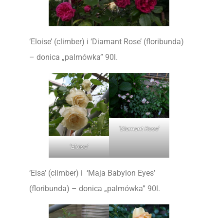
‘Eloise’ (climber) i ‘Diamant Rose’ (floribunda)
– donica „palmówka” 90l.
‘Diamant Rose’
’Eloise’
‘Eisa’ (climber) i ‘Maja Babylon Eyes’
(floribunda) – donica „palmówka” 90l.