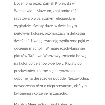
Doceniona przez Zamek Królewski w
Warszawie – Muzeum, znakomita róża
rabatowa o wdzięcznym, eleganckim
wyglądzie. Kwiaty duże, w świetlistym,
perłowym kolorze, przynoszącym delikatną
świeżość. Uwagę zwracają wydłużone pąki w
odcieniu magnolii. W miarę rozchylania się
płatków 'Królowa Warszawy’ zmienia barwę
na kolor porcelanowo-perłowy. Kwiaty po
przekwitnięciu same się oczyszczają i są
odporne na deszczową pogodę. Niezawodna,
nowoczesna róża o nieprzerwanym, obfitym
kwitnieniu i korzennym zapachu.
Marilyn Monroe®
symbol kobiecości.