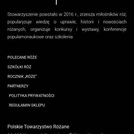
Stowarzyszenie
powstało w 2016 r., zrzesza miłośników róż,
popularyzuje wiedzę o uprawie, historii i nowościach
różanych, organizuj
e
konkursy i wystawy, konferencje
popularnonaukowe
oraz
szkolenia
POLECANE RÓŻE
SZKÓŁKI RÓŻ
ROCZNIK „RÓŻE”
PARTNERZY
POLITYKA PRYWATNOŚCI
REGULAMIN SKLEPU
Polskie Towarzystwo Różane