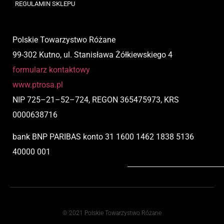
REGULAMIN SKLEPU
Polskie Towarzystwo Różane
99-302 Kutno, ul. Stanisława Żółkiewskiego 4
formularz kontaktowy
www.ptrosa.pl
NIP
725
–
21
–
52
–
724,
REGON 365475973, KRS
0000638716
bank BNP PARIBAS
konto
31 1600 1462 1838 5136
40000 001
© 2021 Polskie Towarzystwo Różane