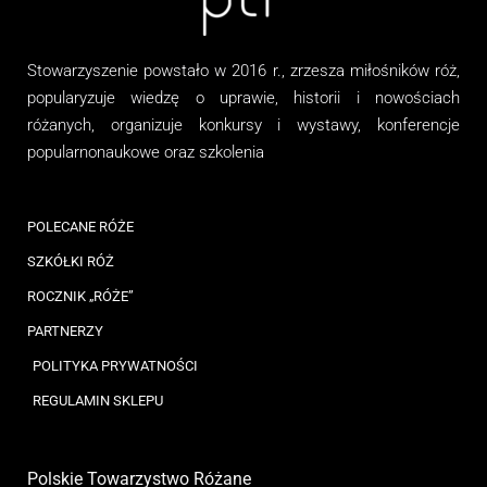
Stowarzyszenie
powstało w 2016 r., zrzesza miłośników róż,
popularyzuje wiedzę o uprawie, historii i nowościach
różanych, organizuj
e
konkursy i wystawy, konferencje
popularnonaukowe
oraz
szkolenia
POLECANE RÓŻE
SZKÓŁKI RÓŻ
ROCZNIK „RÓŻE”
PARTNERZY
POLITYKA PRYWATNOŚCI
REGULAMIN SKLEPU
Polskie Towarzystwo Różane