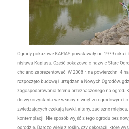
Ogrody pokazowe KAPIAS powstawały od 1979 roku i były
nisława Kapiasa. Część pokazowa o nazwie Stare Ogrod
chciano zaprezentować. W 2008 r. na powierzchni 4 ha
rozpoczęto budowę i urządzanie Nowych Ogrodów, gdz
zagospodarowania terenu przeznaczonego na ogród. Ka
do wykorzystania we własnym wnętrzu ogrodowym i o 
zwiedzających czekają ławki, altany, zaciszne miejsca
kontemplacji. Nie sposób wyjść z tego ogrodu bez n
ogrodzie. Bardzo wiele z roślin, czy dekoracji, które