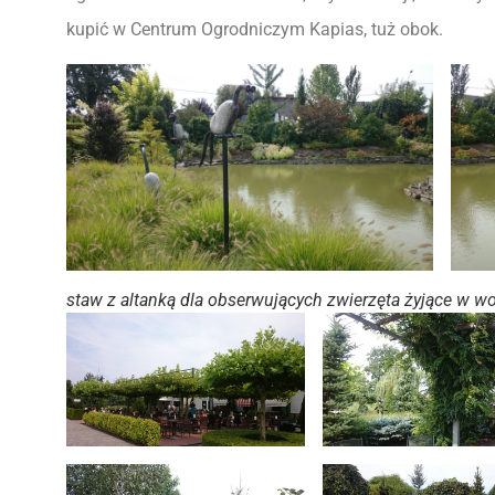
kupić w Centrum Ogrodniczym Kapias, tuż obok.
staw z altanką dla obserwujących zwierzęta żyjące w wo