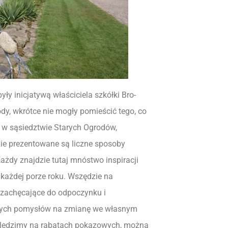
 inicjatywą właś­ci­ciela szkółki Bro­
y, wkrótce nie mogły pomieścić tego, co
 w sąsiedztwie Starych Ogrodów,
ie prezentowane są liczne sposoby
żdy znajdzie tutaj mnóstwo inspiracji
każdej porze roku. Wszędzie na
, zachęcające do odpoczynku i
owych pomysłów na zmianę we własnym
 wyśledzimy na rabatach pokazowych, można