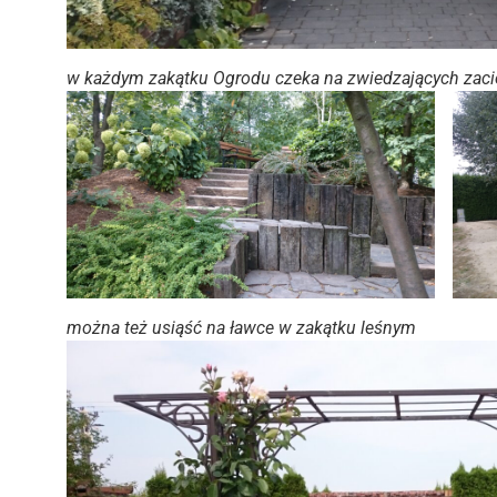
w każdym zakątku Ogrodu czeka na zwiedzających zaci
można też usiąść na ławce w zakątku leśnym