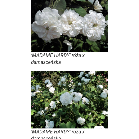
’MADAME HARDY’ róża x
damasceńska
'MADAME HARDY’ róża x
damasceńska