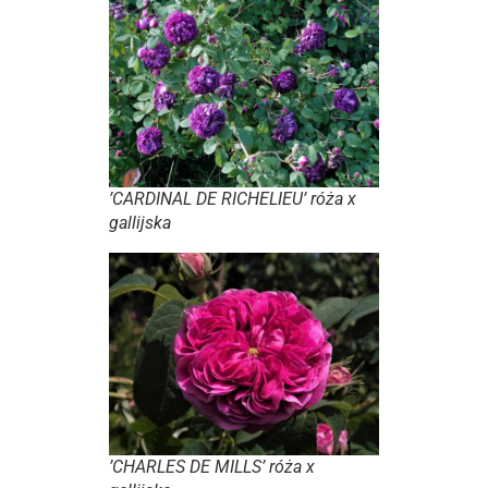
’CARDINAL DE RICHELIEU’ róża x
gallijska
’CHARLES DE MILLS’ róża x