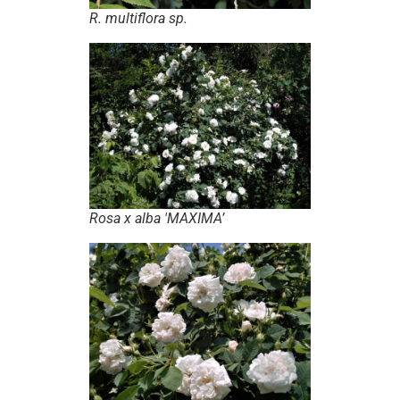
R. multiflora sp.
Rosa x alba
'MAXIMA’