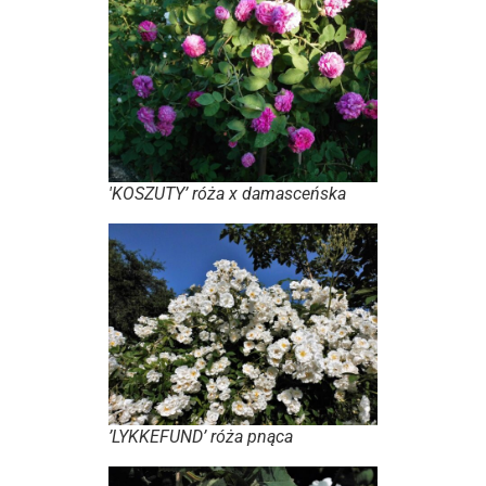
'KOSZUTY’ róża x damasceńska
’LYKKEFUND’ róża pnąca