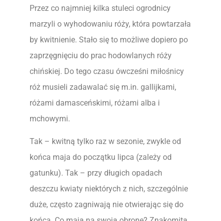
Przez co najmniej kilka stuleci ogrodnicy
marzyli o wyhodowaniu róży, która powtarzała
by kwitnienie. Stało się to możliwe dopiero po
zaprzęgnięciu do prac hodowlanych róży
chińskiej. Do tego czasu ówcześni miłośnicy
róż musieli zadawalać się m.in. gallijkami,
różami damasceńskimi, różami alba i
mchowymi.
Tak – kwitną tylko raz w sezonie, zwykle od
końca maja do początku lipca (zależy od
gatunku). Tak – przy długich opadach
deszczu kwiaty niektórych z nich, szczególnie
duże, często zagniwają nie otwierając się do
końca. Co mają na swoją obronę? Znakomitą