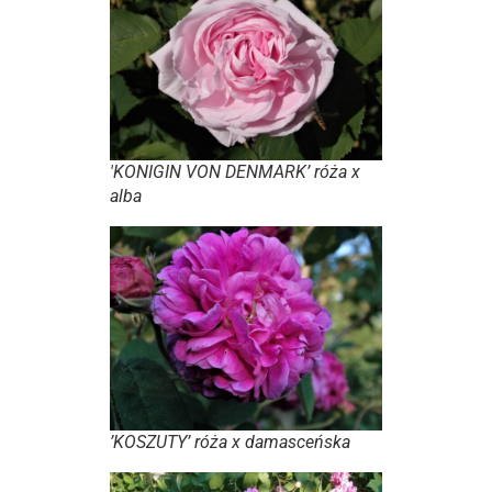
'KONIGIN VON DENMARK’ róża x
alba
’KOSZUTY’ róża x damasceńska