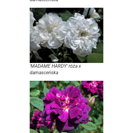
'MADAME HARDY’ róża x
damasceńska