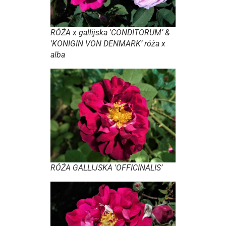
RÓŻA x gallijska 'CONDITORUM’ &
'KONIGIN VON DENMARK’ róża x
alba
RÓŻA GALLIJSKA 'OFFICINALIS’