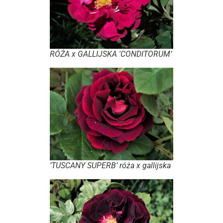
RÓŻA x GALLIJSKA 'CONDITORUM’
’TUSCANY SUPERB’ róża x gallijska