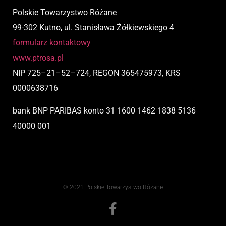
Polskie Towarzystwo Różane
99-302 Kutno, ul. Stanisława Żółkiewskiego 4
formularz kontaktowy
www.ptrosa.pl
NIP
725
–
21
–
52
–
724,
REGON 365475973, KRS
0000638716
bank BNP PARIBAS
konto
31 1600 1462 1838 5136
40000 001
© 2021 Polskie Towarzystwo Różane