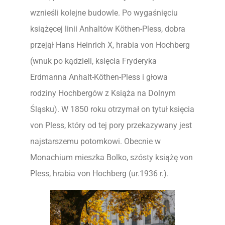
wznieśli kolejne budowle. Po wygaśnięciu
książęcej linii Anhaltów Köthen-Pless, dobra
przejął Hans Heinrich X, hrabia von Hochberg
(wnuk po kądzieli, księcia Fryderyka
Erdmanna Anhalt-Köthen-Pless i głowa
rodziny Hochbergów z Książa na Dolnym
Śląsku). W 1850 roku otrzymał on tytuł księcia
von Pless, który od tej pory przekazywany jest
najstarszemu potomkowi. Obecnie w
Monachium mieszka Bolko, szósty książę von
Pless, hrabia von Hochberg (ur.1936 r.).