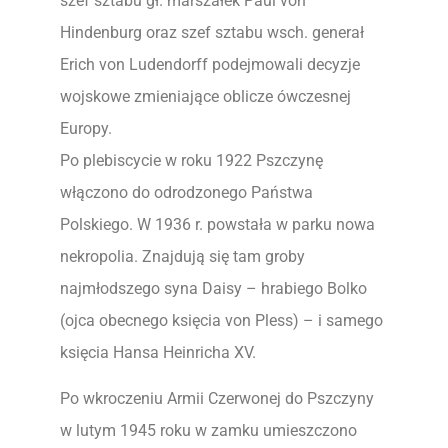
szef sztabu gł. marszałek Paul von
Hindenburg oraz szef sztabu wsch. generał
Erich von Ludendorff podejmowali decyzje
wojskowe zmieniające oblicze ówczesnej
Europy.
Po plebiscycie w roku 1922 Pszczynę
włączono do odrodzonego Państwa
Polskiego. W 1936 r. powstała w parku nowa
nekropolia. Znajdują się tam groby
najmłodszego syna Daisy – hrabiego Bolko
(ojca obecnego księcia von Pless) – i samego
księcia Hansa Heinricha XV.
Po wkroczeniu Armii Czerwonej do Pszczyny
w lutym 1945 roku w zamku umieszczono