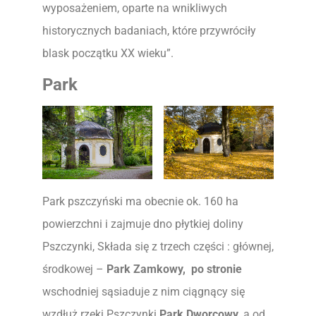
wyposażeniem, oparte na wnikliwych
historycznych badaniach, które przywróciły
blask początku XX wieku”.
Park
Park pszczyński ma obecnie ok. 160 ha
powierzchni i zajmuje dno płytkiej doliny
Pszczynki, Składa się z trzech części : głównej,
środkowej –
Park Zamkowy, po stronie
wschodniej sąsiaduje z nim ciągnący się
wzdłuż rzeki Pszczynki
Park Dworcowy
, a od