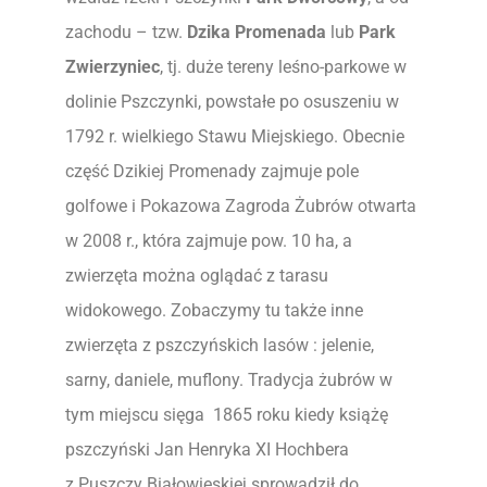
zachodu – tzw.
Dzika Promenada
lub
Park
Zwierzyniec
, tj. duże tereny leśno-parkowe w
dolinie Pszczynki, powstałe po osuszeniu w
1792 r. wielkiego Stawu Miejskiego. Obecnie
część Dzikiej Promenady zajmuje pole
golfowe i Pokazowa Zagroda Żubrów otwarta
w 2008 r., która zajmuje pow. 10 ha, a
zwierzęta można oglądać z tarasu
widokowego. Zobaczymy tu także inne
zwierzęta z pszczyńskich lasów : jelenie,
sarny, daniele, muflony. Tradycja żubrów w
tym miejscu sięga 1865 roku kiedy książę
pszczyński Jan Henryka XI Hochbera
z Puszczy Białowieskiej sprowadził do