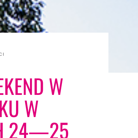
CI
EKEND W
KU W
H 24—25