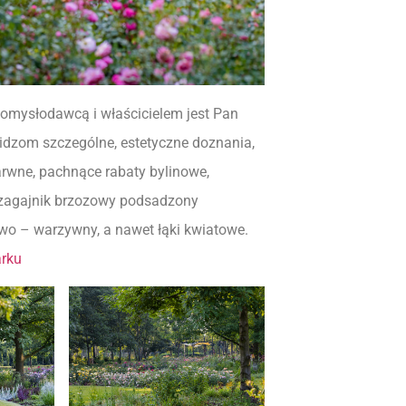
pomysłodawcą i właścicielem jest Pan
idzom szczególne, estetyczne doznania,
barwne, pachnące rabaty bylinowe,
 zagajnik brzozowy podsadzony
owo – warzywny, a nawet łąki kwiatowe.
rku