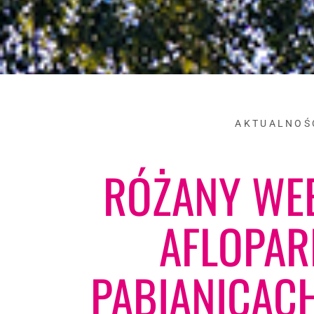
AKTUALNOŚ
RÓŻANY WE
AFLOPAR
PABIANICAC