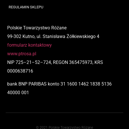
REGULAMIN SKLEPU
Polskie Towarzystwo Różane
99-302 Kutno, ul. Stanisława Żółkiewskiego 4
formularz kontaktowy
www.ptrosa.pl
NIP
725
–
21
–
52
–
724,
REGON 365475973, KRS
0000638716
bank BNP PARIBAS
konto
31 1600 1462 1838 5136
40000 001
© 2021 Polskie Towarzystwo Różane