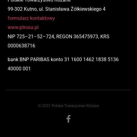
99-302 Kutno, ul. Stanisława Żółkiewskiego 4
formularz kontaktowy
www.ptrosa.pl
NIP
725
–
21
–
52
–
724,
REGON 365475973, KRS
0000638716
bank BNP PARIBAS
konto
31 1600 1462 1838 5136
40000 001
© 2021 Polskie Towarzystwo Różane