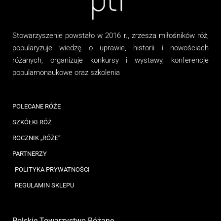
Stowarzyszenie
powstało w 2016 r., zrzesza miłośników róż,
popularyzuje wiedzę o uprawie, historii i nowościach
różanych, organizuj
e
konkursy i wystawy, konferencje
popularnonaukowe
oraz
szkolenia
POLECANE RÓŻE
SZKÓŁKI RÓŻ
ROCZNIK „RÓŻE”
PARTNERZY
POLITYKA PRYWATNOŚCI
REGULAMIN SKLEPU
Polskie Towarzystwo Różane