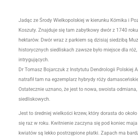
Jadąc ze Środy Wielkopolskiej w kierunku Kórnika i Po
Koszuty. Znajduje się tam zabytkowy dwór z 1740 roku 
hektarów. Dwór wraz z parkiem są dzisiaj siedzibą Mu
historycznych siedliskach zawsze było miejsce dla róż,
intrygujących.
Dr Tomasz Bojarczuk z Instytutu Dendrologii Polskiej
natrafił tam na egzemplarz hybrydy róży damasceńskiej
Ostatecznie uznano, że jest to nowa, swoista odmiana
siedliskowych.
Jest to średniej wielkości krzew, który dorasta do oko
się raz w roku. Kwitnienie zaczyna się pod koniec maja
kwiatów są lekko postrzępione płatki. Zapach ma bardz