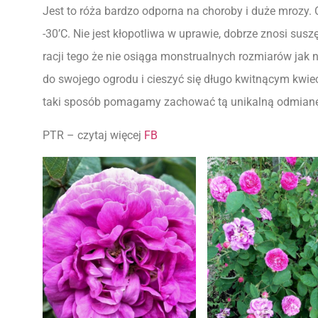
Jest to róża bardzo odporna na choroby i duże mrozy
-30’C. Nie jest kłopotliwa w uprawie, dobrze znosi susz
racji tego że nie osiąga monstrualnych rozmiarów jak n
do swojego ogrodu i cieszyć się długo kwitnącym kwie
taki sposób pomagamy zachować tą unikalną odmianę
PTR – czytaj więcej
FB