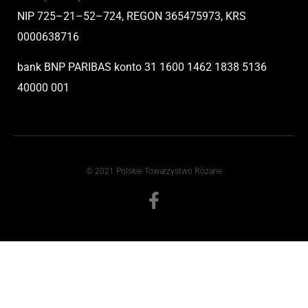
NIP
725
–
21
–
52
–
724,
REGON 365475973, KRS
0000638716
bank BNP PARIBAS
konto
31 1600 1462 1838 5136
40000 001
© 2021 Polskie Towarzystwo Różane