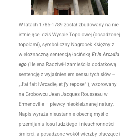
W latach 1785-1789 został zbudowany na nie
istniejącej dziś Wyspie Topolowej (obsadzonej
topolami), symboliczny Nagrobek Księżny z
wieloznaczną sentencją łacińską
Et in Arcadia
ego
(Helena Radziwiłł zamieściła dodatkową
sentencję z wyjaśnieniem sensu tych słów –
„J’ai fait l’Arcadie, et j’y repose” ), wzorowany
na Grobowcu Jean Jacques Rousseau w
Ermenoville – piewcy nieokiełznanej natury.
Napis wyraża nieustannie obecną myśl o
przemijaniu losu ludzkiego i nieuchronności
śmierci, a posadzone wokół wierzby płaczące i