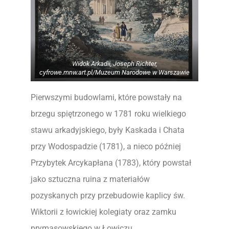
Widok Arkadii, Joseph Richter,
cyfrowe.mnw.art.pl/Muzeum Narodowe w Warszawie
Pierwszymi budowlami, które powstały na
brzegu spiętrzonego w 1781 roku wielkiego
stawu arkadyjskiego, były Kaskada i Chata
przy Wodospadzie (1781), a nieco później
Przybytek Arcykapłana (1783), który powstał
jako sztuczna ruina z materiałów
pozyskanych przy przebudowie kaplicy św.
Wiktorii z łowickiej kolegiaty oraz zamku
prymasowskiego w Łowiczu.