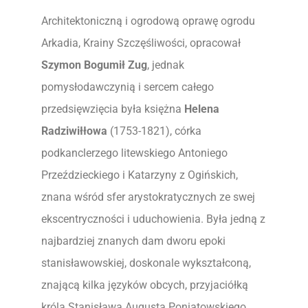
Architektoniczną i ogrodową oprawę ogrodu
Arkadia, Krainy Szczęśliwości, opracował
Szymon Bogumił Zug
, jednak
pomysłodawczynią i sercem całego
przedsięwzięcia była księżna
Helena
Radziwiłłowa
(1753-1821), córka
podkanclerzego litewskiego Antoniego
Przeździeckiego i Katarzyny z Ogińskich,
znana wśród sfer arystokratycznych ze swej
ekscentryczności i uduchowienia. Była jedną z
najbardziej znanych dam dworu epoki
stanisławowskiej, doskonale wykształconą,
znającą kilka języków obcych, przyjaciółką
króla Stanisława Augusta Poniatowskiego,