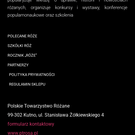
popularyzuje wiedzę o uprawie, historii i nowościach
różanych, organizuj
e
konkursy i wystawy, konferencje
popularnonaukowe
oraz
szkolenia
POLECANE RÓŻE
SZKÓŁKI RÓŻ
ROCZNIK „RÓŻE”
PARTNERZY
POLITYKA PRYWATNOŚCI
REGULAMIN SKLEPU
Polskie Towarzystwo Różane
99-302 Kutno, ul. Stanisława Żółkiewskiego 4
formularz kontaktowy
www.ptrosa.pl