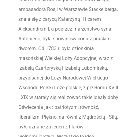
ambasadora Rosji w Warszawie Stackelberga,
znała się z carycą Katarzyną II i carem
Aleksandrem I, a poprzez małżeństwo syna
Antoniego, była spowinowacona z pruskim
dworem. Od 1783 r. była członkinią
masońskiej Wielkiej Loży Adopcyjnej wraz z
Izabelą Czartoryską i Izabelą Lubomirską,
przypisanej do Loży Narodowej Wielkiego
Wschodu Polski Loże polskie, z przełomu XVIII
i XIX w starały się realizować takie ideały doby
Oświecenia jak : patriotyzm, równość,
liberalizm. Piękno, na równi z Mądrością i Siłą,
było uznane za jeden z filarów
wolnomularstwa. Wszystkie te idee