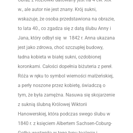
w., ale autor nie jest znany. Krój sukni,
wskazuje, że osoba przedstawiona na obrazie,
to lata 40., co zgadza się z datą ślubu Anny i
Jana, który odbył się w 1842 r. Anna ukazana
jest jako zdrowa, choć szczupłej budowy,
ładna kobieta w białej sukni, ozdobionej
koronkami. Całości dopełnia biżuteria z pereł.
Róża w ręku to symbol wierności małżeńskiej,
a perły noszone przez kobietę, świadczą o
tym, że była zamężna. Nasuwa się skojarzenie
z suknią ślubną Królowej Wiktorii
Hanowerskiej, która podczas swego ślubu w
1840 r. z księciem Albertem Sachsen-Coburg-
Gotha wystąpiła w tego typu toalecie i