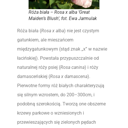
Róża biała – Rosa x alba ‘Great
Maiden’s Blush’, fot. Ewa Jarmulak
Róża biała (
Rosa x alba
) nie jest czystym
gatunkiem, ale mieszańcem
międzygatunkowym (stąd znak „x” w nazwie
łacińskiej). Powstała przypuszczalnie od
naturalnej róży psiej (
Rosa canina
) i róży
damasceńskiej (
Rosa x damascena
).
Pierwotne formy róż białych charakteryzują
się silnym wzrostem, do 200–300cm, i
podobną szerokością. Tworzą one obszerne
krzewy parkowe o wzniesionych i
przewieszających się zielonych pędach