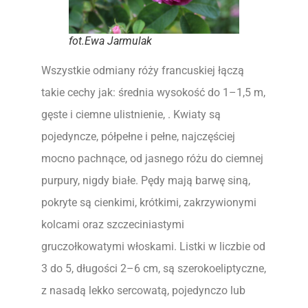
fot.Ewa Jarmulak
Wszystkie odmiany róży francuskiej łączą
takie cechy jak: średnia wysokość do 1–1,5 m,
gęste i ciemne ulistnienie, . Kwiaty są
pojedyncze, półpełne i pełne, najczęściej
mocno pachnące, od jasnego różu do ciemnej
purpury, nigdy białe. Pędy mają barwę siną,
pokryte są cienkimi, krótkimi, zakrzywionymi
kolcami oraz szczeciniastymi
gruczołkowatymi włoskami. Listki w liczbie od
3 do 5, długości 2–6 cm, są szerokoeliptyczne,
z nasadą lekko sercowatą, pojedynczo lub