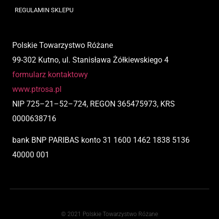
REGULAMIN SKLEPU
Polskie Towarzystwo Różane
99-302 Kutno, ul. Stanisława Żółkiewskiego 4
formularz kontaktowy
www.ptrosa.pl
NIP
725
–
21
–
52
–
724,
REGON 365475973, KRS
0000638716
bank BNP PARIBAS
konto
31 1600 1462 1838 5136
40000 001
© 2021 Polskie Towarzystwo Różane