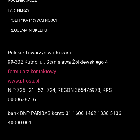
ROCZNIK „RÓŻE”
PARTNERZY
POLITYKA PRYWATNOŚCI
REGULAMIN SKLEPU
Polskie Towarzystwo Różane
99-302 Kutno, ul. Stanisława Żółkiewskiego 4
formularz kontaktowy
www.ptrosa.pl
NIP
725
–
21
–
52
–
724,
REGON 365475973, KRS
0000638716
bank BNP PARIBAS
konto
31 1600 1462 1838 5136
40000 001