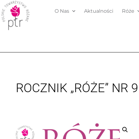
O Nas
Aktualności
Róże
ROCZNIK „RÓŻE” NR 