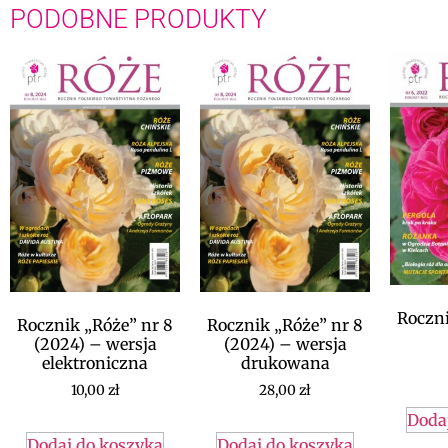
PODOBNE PRODUKTY
Roczni
Rocznik „Róże” nr 8
Rocznik „Róże” nr 8
(2024) – wersja
(2024) – wersja
elektroniczna
drukowana
10,00
zł
28,00
zł
Doda
Dodaj do koszyka
Dodaj do koszyka