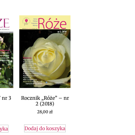
Rocznik „Róże” – nr
 nr 3
2 (2018)
28,00
zł
Dodaj do koszyka
zyka