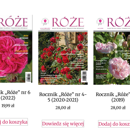
k „Róże” nr 6
Rocznik „Róże” nr 4-
Rocznik „Róże”
(2022)
5 (2020-2021)
(2019)
19,99
zł
28,00
zł
28,00
zł
j do koszyka
Dowiedz się więcej
Dodaj do kos