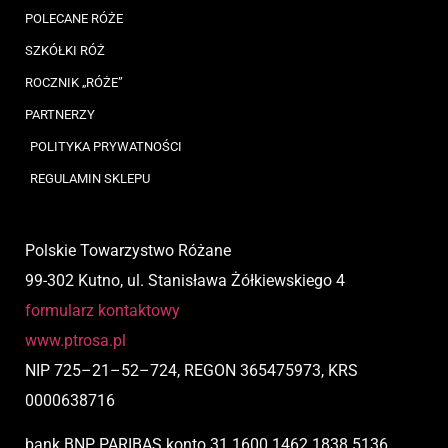
POLECANE RÓŻE
SZKÓŁKI RÓŻ
ROCZNIK „RÓŻE”
PARTNERZY
POLITYKA PRYWATNOŚCI
REGULAMIN SKLEPU
Polskie Towarzystwo Różane
99-302 Kutno, ul. Stanisława Żółkiewskiego 4
formularz kontaktowy
www.ptrosa.pl
NIP
725
–
21
–
52
–
724,
REGON 365475973, KRS
0000638716
bank BNP PARIBAS
konto
31 1600 1462 1838 5136