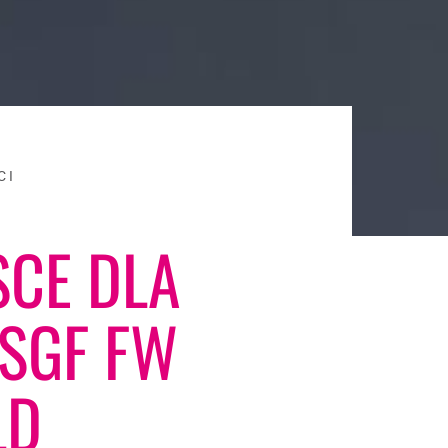
CI
SCE DLA
 SGF FW
LD