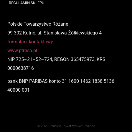
REGULAMIN SKLEPU
Polskie Towarzystwo Różane
99-302 Kutno, ul. Stanisława Żółkiewskiego 4
formularz kontaktowy
www.ptrosa.pl
NIP
725
–
21
–
52
–
724,
REGON 365475973, KRS
0000638716
bank BNP PARIBAS
konto
31 1600 1462 1838 5136
40000 001
© 2021 Polskie Towarzystwo Różane