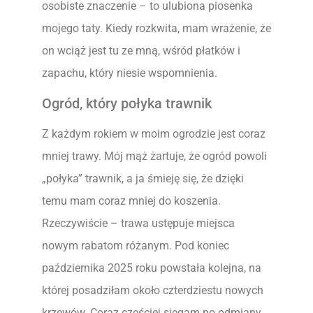
osobiste znaczenie – to ulubiona piosenka
mojego taty. Kiedy rozkwita, mam wrażenie, że
on wciąż jest tu ze mną, wśród płatków i
zapachu, który niesie wspomnienia.
Ogród, który połyka trawnik
Z każdym rokiem w moim ogrodzie jest coraz
mniej trawy. Mój mąż żartuje, że ogród powoli
„połyka” trawnik, a ja śmieję się, że dzięki
temu mam coraz mniej do koszenia.
Rzeczywiście – trawa ustępuje miejsca
nowym rabatom różanym. Pod koniec
października 2025 roku powstała kolejna, na
której posadziłam około czterdziestu nowych
krzewów. Coraz częściej sięgam po odmiany