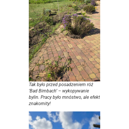
Tak było przed posadzeniem róż
'Bad Birnbach’ – wykopywanie
bylin. Pracy było mnóstwo, ale efekt
znakomity!