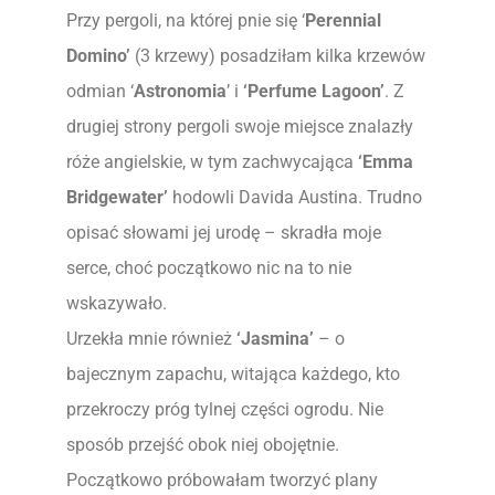
Przy pergoli, na której pnie się ‘
Perennial
Domino’
(3 krzewy) posadziłam kilka krzewów
odmian ‘
Astronomia
’ i
‘Perfume Lagoon’
. Z
drugiej strony pergoli swoje miejsce znalazły
róże angielskie, w tym zachwycająca
‘Emma
Bridgewater’
hodowli Davida Austina. Trudno
opisać słowami jej urodę – skradła moje
serce, choć początkowo nic na to nie
wskazywało.
Urzekła mnie również
‘Jasmina’
– o
bajecznym zapachu, witająca każdego, kto
przekroczy próg tylnej części ogrodu. Nie
sposób przejść obok niej obojętnie.
Początkowo próbowałam tworzyć plany