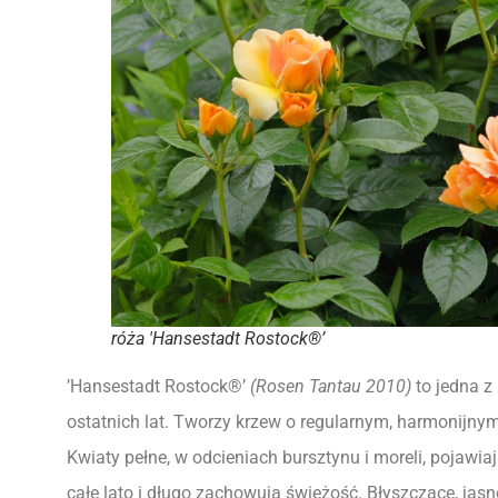
róża 'Hansestadt Rostock®’
’Hansestadt Rostock®’
(Rosen Tantau 2010)
to jedna z
ostatnich lat. Tworzy krzew o regularnym, harmonijny
Kwiaty pełne, w odcieniach bursztynu i moreli, pojawi
całe lato i długo zachowują świeżość. Błyszczące, jasn