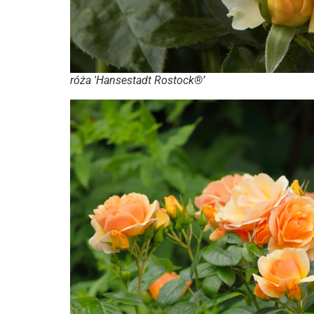
róża 'Hansestadt Rostock®’