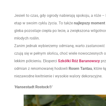
Jesień to czas, gdy ogrody nabierają spokoju, a róże
etap w swoim cyklu życia. To także
najlepszy moment
gleba pozostaje ciepła po lecie, a zwiększona wilgotn
młodych roślin.
Zanim jednak wybierzemy odmianę, warto zastanowić s
czują się w pełnym słońcu, choć wiele nowoczesnych o
lekkim półcieniu. Eksperci
Szkółki Róż Baranowscy
prz
odmian z renomowanej hodowli
Rosen Tantau
, które 
niezawodne kwitnienie i wysokie walory dekoracyjne.
’
Hansestadt Rostock®
’