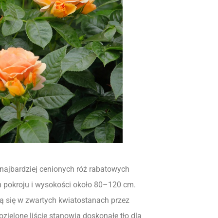
 najbardziej cenionych róż rabatowych
m pokroju i wysokości około 80–120 cm.
ają się w zwartych kwiatostanach przez
ozielone liście stanowią doskonałe tło dla