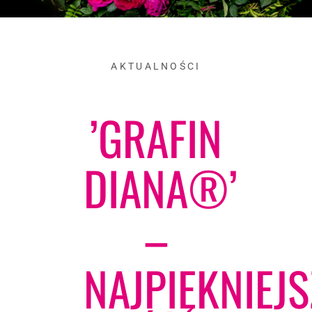
AKTUALNOŚCI
’GRAFIN
DIANA®’
–
NAJPIĘKNIEJ