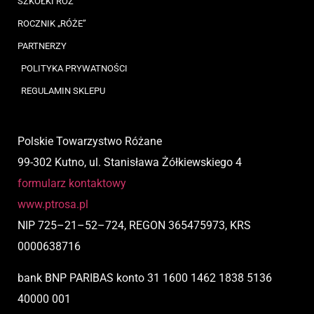
SZKÓŁKI RÓŻ
ROCZNIK „RÓŻE”
PARTNERZY
POLITYKA PRYWATNOŚCI
REGULAMIN SKLEPU
Polskie Towarzystwo Różane
99-302 Kutno, ul. Stanisława Żółkiewskiego 4
formularz kontaktowy
www.ptrosa.pl
NIP
725
–
21
–
52
–
724,
REGON 365475973, KRS
0000638716
bank BNP PARIBAS
konto
31 1600 1462 1838 5136
40000 001