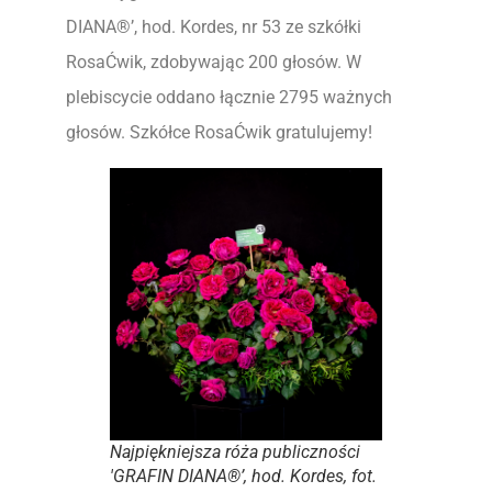
DIANA®’, hod. Kordes, nr 53 ze szkółki
RosaĆwik, zdobywając 200 głosów. W
plebiscycie oddano łącznie 2795 ważnych
głosów. Szkółce RosaĆwik gratulujemy!
Najpiękniejsza róża publiczności
'GRAFIN DIANA®’, hod. Kordes, fot.