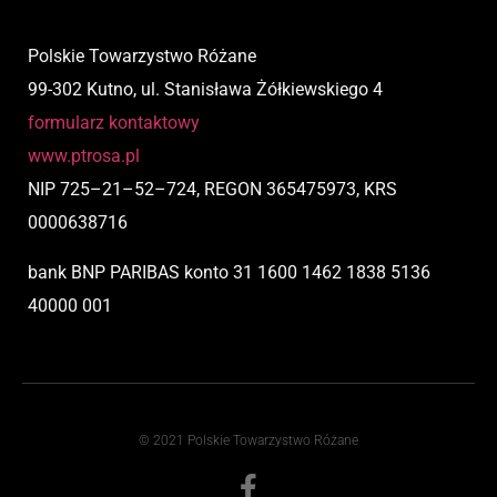
Polskie Towarzystwo Różane
99-302 Kutno, ul. Stanisława Żółkiewskiego 4
formularz kontaktowy
www.ptrosa.pl
NIP
725
–
21
–
52
–
724,
REGON 365475973, KRS
0000638716
bank BNP PARIBAS
konto
31 1600 1462 1838 5136
40000 001
© 2021 Polskie Towarzystwo Różane