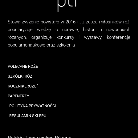
Stowarzyszenie
powstało w 2016 r., zrzesza miłośników róż,
popularyzuje wiedzę o uprawie, historii i nowościach
różanych, organizuj
e
konkursy i wystawy, konferencje
popularnonaukowe
oraz
szkolenia
POLECANE RÓŻE
SZKÓŁKI RÓŻ
ROCZNIK „RÓŻE”
PARTNERZY
POLITYKA PRYWATNOŚCI
REGULAMIN SKLEPU
Polskie Towarzystwo Różane