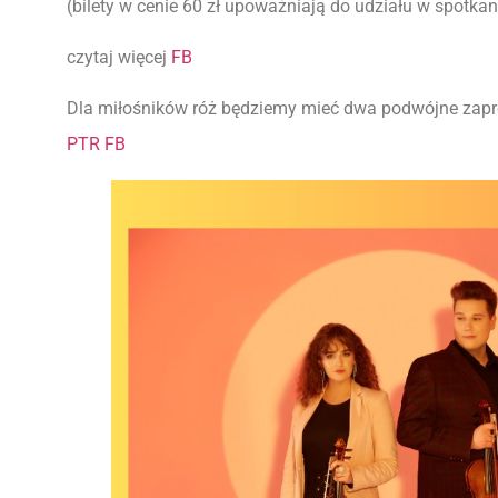
(bilety w cenie 60 zł upoważniają do udziału w spotkan
czytaj więcej
FB
Dla miłośników róż będziemy mieć dwa podwójne zapro
PTR FB