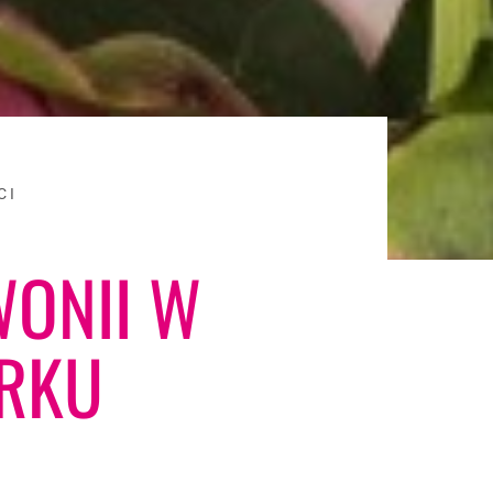
CI
WONII W
RKU