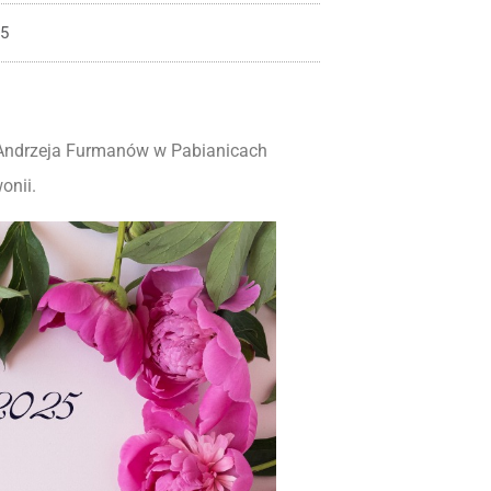
25
i Andrzeja Furmanów w Pabianicach
onii.