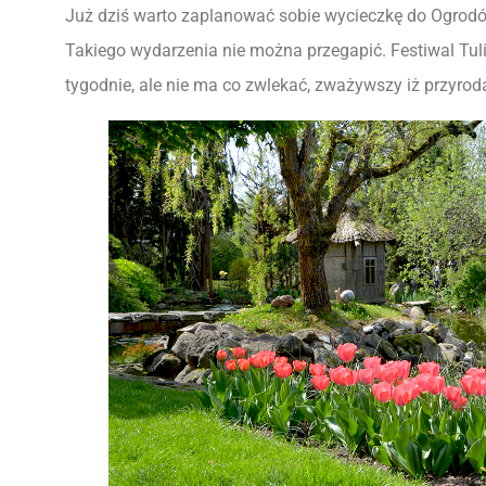
Już dziś warto zaplanować sobie wycieczkę do Ogrod
Takiego wydarzenia nie można przegapić. Festiwal Tu
tygodnie, ale nie ma co zwlekać, zważywszy iż przyroda