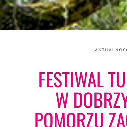
AKTUALNOŚ
FESTIWAL T
W DOBRZY
POMORZU Z