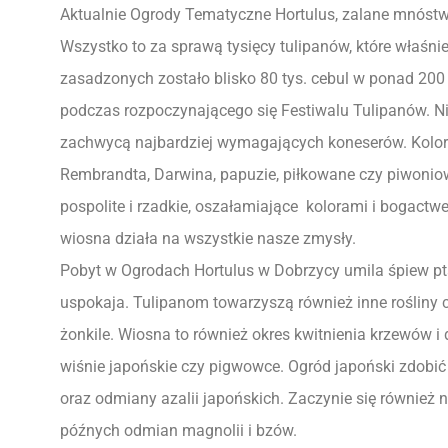
Aktualnie Ogrody Tematyczne Hortulus, zalane mnóst
Wszystko to za sprawą tysięcy tulipanów, które właśnie
zasadzonych zostało blisko 80 tys. cebul w ponad 200
podczas rozpoczynającego się Festiwalu Tulipanów. 
zachwycą najbardziej wymagających koneserów. Koloro
Rembrandta, Darwina, papuzie, piłkowane czy piwonio
pospolite i rzadkie, oszałamiające kolorami i bogact
wiosna działa na wszystkie nasze zmysły.
Pobyt w Ogrodach Hortulus w Dobrzycy umila śpiew pt
uspokaja. Tulipanom towarzyszą również inne rośliny ce
żonkile. Wiosna to również okres kwitnienia krzewów i 
wiśnie japońskie czy pigwowce. Ogród japoński zdobi
oraz odmiany azalii japońskich. Zaczynie się również 
późnych odmian magnolii i bzów.