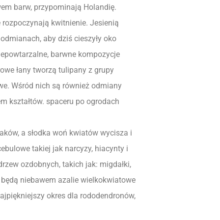
wem barw, przypominają Holandię.
 rozpoczynają kwitnienie. Jesienią
 odmianach, aby dziś cieszyły oko
Niepowtarzalne, barwne kompozycje
we łany tworzą tulipany z grupy
we. Wśród nich są również odmiany
wem kształtów. spaceru po ogrodach
aków, a słodka woń kwiatów wycisza i
bulowe takiej jak narcyzy, hiacynty i
drzew ozdobnych, takich jak: migdałki,
ć będą niebawem azalie wielkokwiatowe
najpiękniejszy okres dla rododendronów,