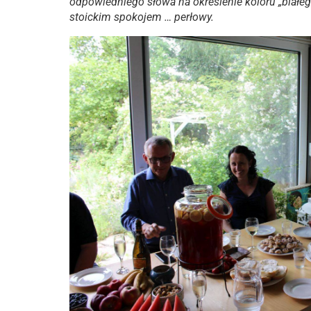
odpowiedniego słowa na określenie koloru „białeg
stoickim spokojem … perłowy.