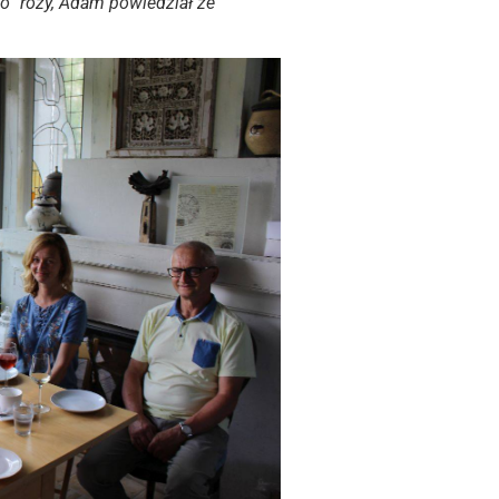
o” róży, Adam powiedział ze