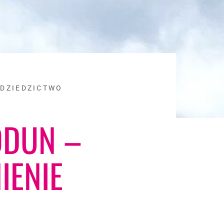
 DZIEDZICTWO
ODUN –
ENIE