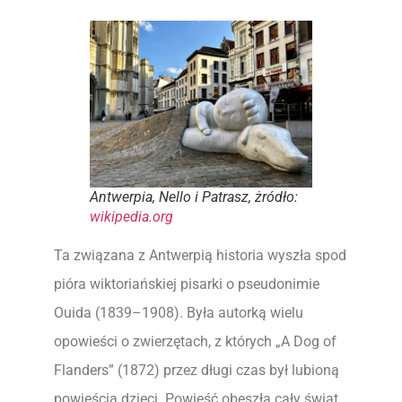
Antwerpia, Nello i Patrasz, żródło:
wikipedia.org
Ta związana z Antwerpią historia wyszła spod
pióra wiktoriańskiej pisarki o pseudonimie
Ouida (1839–1908). Była autorką wielu
opowieści o zwierzętach, z których „A Dog of
Flanders” (1872) przez długi czas był lubioną
powieścią dzieci. Powieść obeszła cały świat,