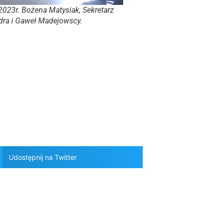
23r. Bożena Matysiak, Sekretarz
dra i Gaweł Madejowscy.
Udostępnij na Twitter