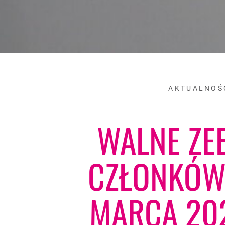
AKTUALNOŚ
WALNE ZE
CZŁONKÓW 
MARCA 202