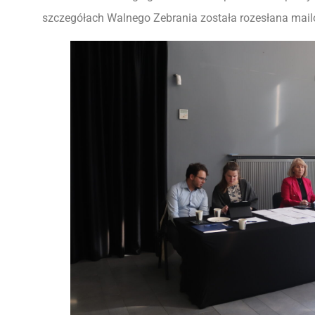
szczegółach Walnego Zebrania została rozesłana mail