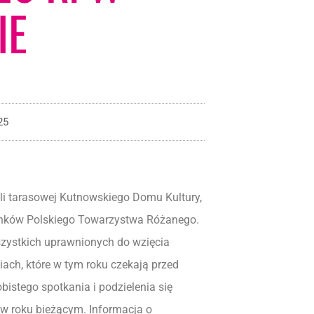
IE
25
ali tarasowej Kutnowskiego Domu Kultury,
łonków Polskiego Towarzystwa Różanego.
zystkich uprawnionych do wzięcia
ach, które w tym roku czekają przed
istego spotkania i podzielenia się
 w roku bieżącym. Informacja o