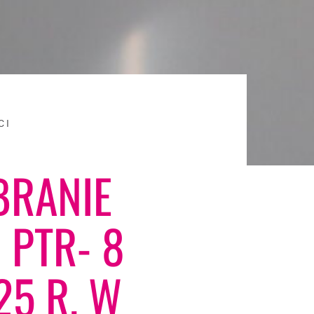
CI
BRANIE
PTR- 8
5 R. W