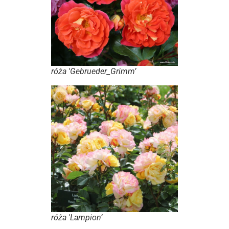
róża 'Gebrueder_Grimm’
róża 'Lampion’