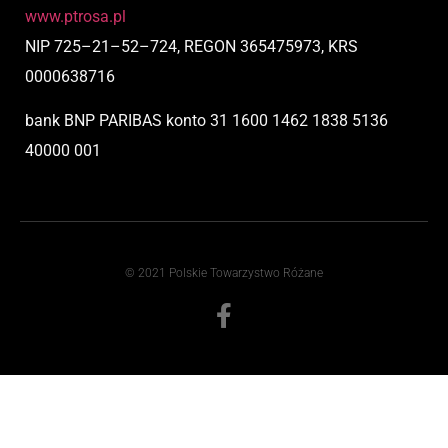
www.ptrosa.pl
NIP
725
–
21
–
52
–
724,
REGON 365475973, KRS
0000638716
bank BNP PARIBAS
konto
31 1600 1462 1838 5136
40000 001
© 2021 Polskie Towarzystwo Różane