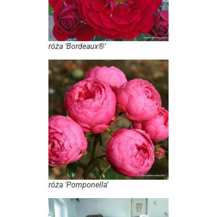
róża ‘Bordeaux®’
róża 'Pomponella’