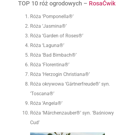
TOP 10 róż ogrodowych –
RosaĆwik
Róża ‘Pomponella®’
Róża ‘Jasmina®’
Róża ‘Garden of Roses®’
Róża ‘Laguna®’
Róża ‘Bad Birnbach®’
Róża ‘Florentina®’
Róża ‘Herzogin Christiana®’
Róża okrywowa ‘Gärtnerfreude®’ syn.
‘Toscana®’
Róża ‘Angela®’
Róża ‘Märchenzauber®’ syn. ‘Baśniowy
Cud’