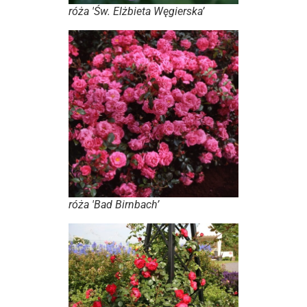
róża 'Św. Elżbieta Węgierska’
róża 'Bad Birnbach’