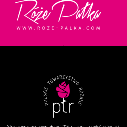
Stowarzyszenie
powstało w 2016 r., zrzesza miłośników róż,