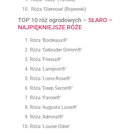
Róża ‘Glenrose’ (Rojewski)
TOP 10 róż ogrodowych –
SŁARO –
NAJPIĘKNIEJSZE RÓŻE
Róża ‘Bordeaux®’
Róża ‘Gebruder Grimm®’
Róża ‘Friesia®’
Róża ‘Lampion®’
Róża ‘Lions-Rose®’
Róża ‘Deep Secret®’
Róża ‘Parole®’
Róża ‘Augusta Luise®’
Róża ‘Admiral®’
Róża ‘Louise Odier’