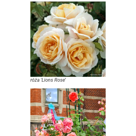
róża 'Lions Rose’