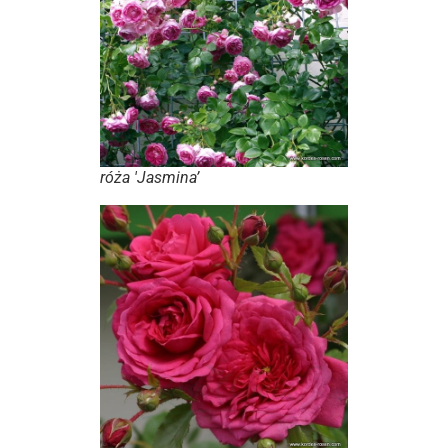
róża 'Jasmina’