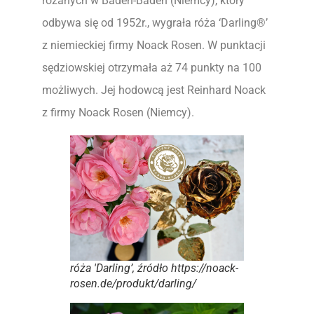
różanych w Baden-Baden (Niemcy), który
odbywa się od 1952r., wygrała róża ‘Darling®’
z niemieckiej firmy Noack Rosen. W punktacji
sędziowskiej otrzymała aż 74 punkty na 100
możliwych. Jej hodowcą jest Reinhard Noack
z firmy Noack Rosen (Niemcy).
róża 'Darling’, źródło https://noack-
rosen.de/produkt/darling/