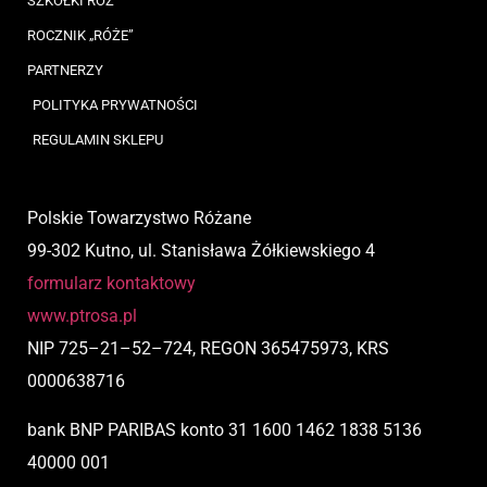
SZKÓŁKI RÓŻ
ROCZNIK „RÓŻE”
PARTNERZY
POLITYKA PRYWATNOŚCI
REGULAMIN SKLEPU
Polskie Towarzystwo Różane
99-302 Kutno, ul. Stanisława Żółkiewskiego 4
formularz kontaktowy
www.ptrosa.pl
NIP
725
–
21
–
52
–
724,
REGON 365475973, KRS
0000638716
bank BNP PARIBAS
konto
31 1600 1462 1838 5136
40000 001