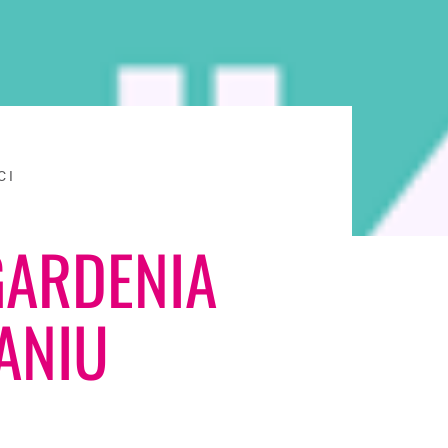
CI
 GARDENIA
ANIU